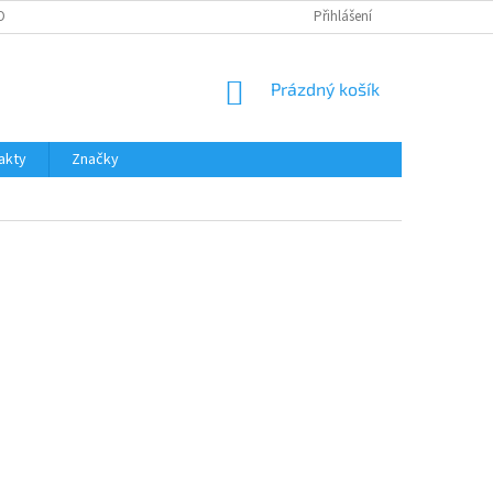
OBNÍCH ÚDAJŮ
Přihlášení
NÁKUPNÍ
Prázdný košík
KOŠÍK
akty
Značky