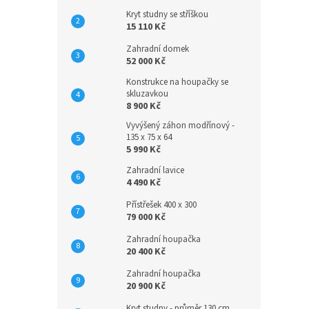
Kryt studny se stříškou
15 110 Kč
Zahradní domek
52 000 Kč
Konstrukce na houpačky se
skluzavkou
8 900 Kč
Vyvýšený záhon modřínový -
135 x 75 x 64
5 990 Kč
Zahradní lavice
4 490 Kč
Přístřešek 400 x 300
79 000 Kč
Zahradní houpačka
20 400 Kč
Zahradní houpačka
20 900 Kč
Kryt studny - průměr 130 cm