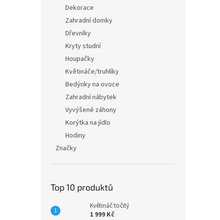
n
Dekorace
e
Zahradní domky
l
Dřevníky
Kryty studní
Houpačky
Květináče/truhlíky
Bedýnky na ovoce
Zahradní nábytek
Vyvýšené záhony
Korýtka na jídlo
Hodiny
Značky
Top 10 produktů
Květináč točitý
1 999 Kč