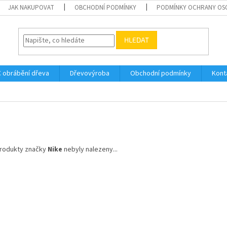
JAK NAKUPOVAT
OBCHODNÍ PODMÍNKY
PODMÍNKY OCHRANY OS
HLEDAT
 obrábění dřeva
Dřevovýroba
Obchodní podmínky
Kont
e
rodukty značky
Nike
nebyly nalezeny...