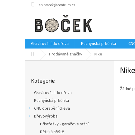
Přejít
jan.bocek@centrum.cz
na
obsah
Gravírování do dřeva
Kuchyňská prkénka
CNC
Domů
Prodávané značky
Nike
P
Nik
o
Přeskočit
s
Kategorie
kategorie
t
Žádné p
r
Gravírování do dřeva
a
Kuchyňská prkénka
n
CNC obrábění dřeva
n
í
Dřevovýroba
p
Přístřešky - garážové stání
a
Dětská hřiště