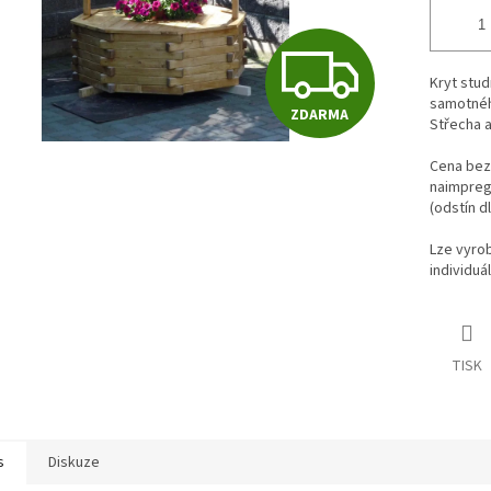
Z
Kryt stud
samotnéh
ZDARMA
D
Střecha a
Cena bez 
naimpregn
A
(odstín d
Lze vyrob
individuá
R
M
TISK
A
s
Diskuze