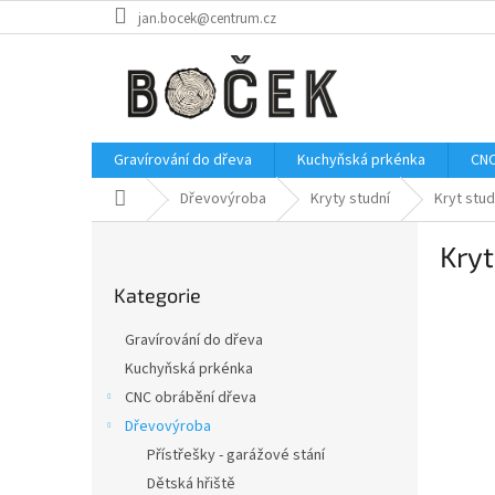
Přejít
jan.bocek@centrum.cz
na
obsah
Gravírování do dřeva
Kuchyňská prkénka
CNC
Domů
Dřevovýroba
Kryty studní
Kryt stud
P
Kryt
o
Přeskočit
s
Kategorie
kategorie
t
r
Gravírování do dřeva
a
Kuchyňská prkénka
n
CNC obrábění dřeva
n
í
Dřevovýroba
p
Přístřešky - garážové stání
a
Dětská hřiště