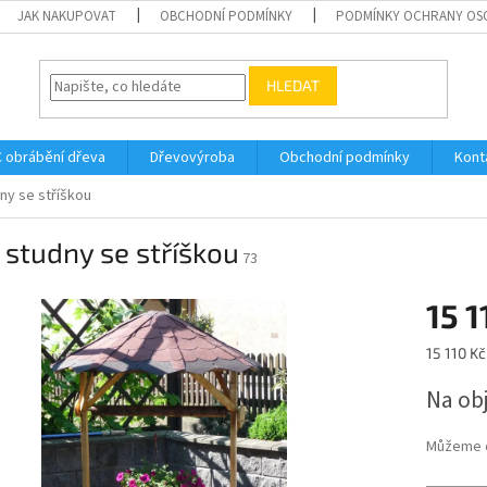
JAK NAKUPOVAT
OBCHODNÍ PODMÍNKY
PODMÍNKY OCHRANY OS
HLEDAT
 obrábění dřeva
Dřevovýroba
Obchodní podmínky
Kont
ny se stříškou
 studny se stříškou
73
15 1
Měrná
15 110 Kč
cena:
Na ob
Můžeme d