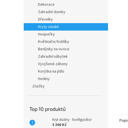
n
Dekorace
e
Zahradní domky
l
Dřevníky
Kryty studní
Houpačky
Květináče/truhlíky
Bedýnky na ovoce
Zahradní nábytek
Vyvýšené záhony
Korýtka na jídlo
Hodiny
Značky
Top 10 produktů
Kryt studny - konfigurátor
Popi
3 360 Kč