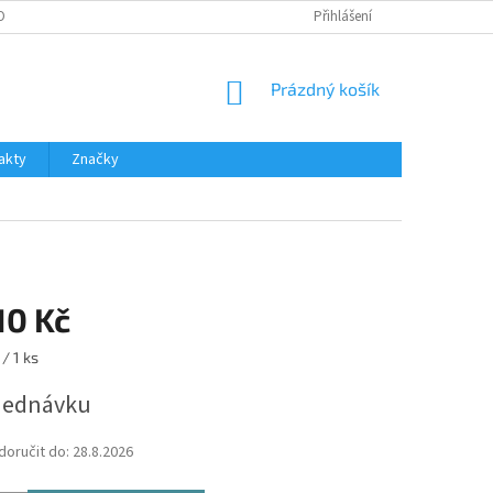
OBNÍCH ÚDAJŮ
Přihlášení
NÁKUPNÍ
Prázdný košík
KOŠÍK
akty
Značky
10 Kč
 / 1 ks
jednávku
oručit do:
28.8.2026