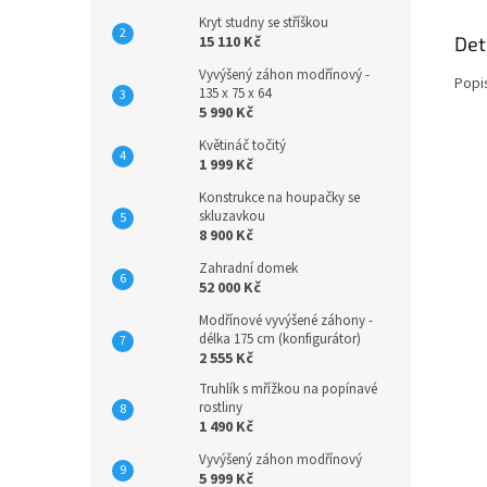
Kryt studny se stříškou
15 110 Kč
Det
Vyvýšený záhon modřínový -
Popi
135 x 75 x 64
5 990 Kč
Květináč točitý
1 999 Kč
Konstrukce na houpačky se
skluzavkou
8 900 Kč
Zahradní domek
52 000 Kč
Modřínové vyvýšené záhony -
délka 175 cm (konfigurátor)
2 555 Kč
Truhlík s mřížkou na popínavé
rostliny
1 490 Kč
Vyvýšený záhon modřínový
5 999 Kč