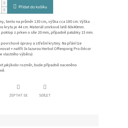
Přidat do košíku
ny, tento na průměr 130 cm, výška cca 180 cm. Výška
o krytu je 44 cm. Materiál smrkové latě 60x40mm.
 poklop z prken o síle 20 mm, případně palubky 15 mm.
povrchové úpravy a střešní krytiny. Na přání lze
ovat + natřít 3x lazurou Herbol Offenporig Pro-Décor
le vlastního výběru)
it jakýkoliv rozměr, bude případně naceněno
lně.
ZEPTAT SE
SDÍLET