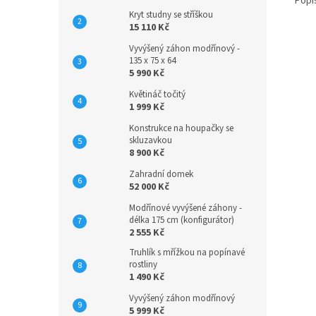
Popi
Kryt studny se stříškou
15 110 Kč
Vyvýšený záhon modřínový -
135 x 75 x 64
5 990 Kč
Květináč točitý
1 999 Kč
Konstrukce na houpačky se
skluzavkou
8 900 Kč
Zahradní domek
52 000 Kč
Modřínové vyvýšené záhony -
délka 175 cm (konfigurátor)
2 555 Kč
Truhlík s mřížkou na popínavé
rostliny
1 490 Kč
Vyvýšený záhon modřínový
5 999 Kč