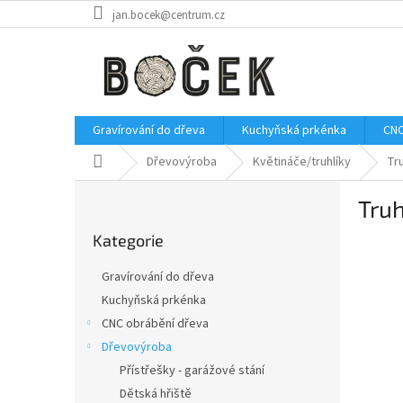
Přejít
jan.bocek@centrum.cz
na
obsah
Gravírování do dřeva
Kuchyňská prkénka
CNC
Domů
Dřevovýroba
Květináče/truhlíky
Tru
P
Truh
o
Přeskočit
s
Kategorie
kategorie
t
r
Gravírování do dřeva
a
Kuchyňská prkénka
n
CNC obrábění dřeva
n
í
Dřevovýroba
p
Přístřešky - garážové stání
a
Dětská hřiště