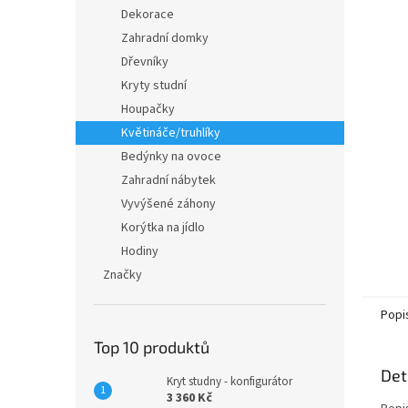
n
Dekorace
e
Zahradní domky
l
Dřevníky
Kryty studní
Houpačky
Květináče/truhlíky
Bedýnky na ovoce
Zahradní nábytek
Vyvýšené záhony
Korýtka na jídlo
Hodiny
Značky
Popi
Top 10 produktů
Det
Kryt studny - konfigurátor
3 360 Kč