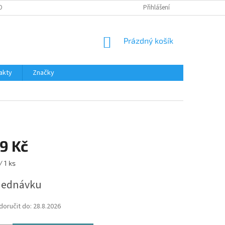
OBNÍCH ÚDAJŮ
Přihlášení
NÁKUPNÍ
Prázdný košík
KOŠÍK
akty
Značky
9 Kč
/ 1 ks
jednávku
oručit do:
28.8.2026