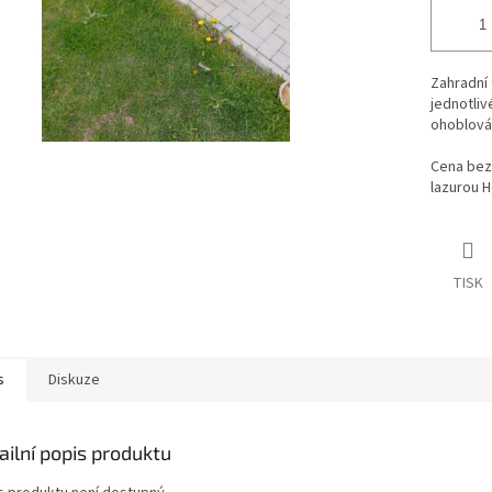
Zahradní 
jednotliv
ohoblová
Cena bez 
lazurou H
TISK
s
Diskuze
ailní popis produktu