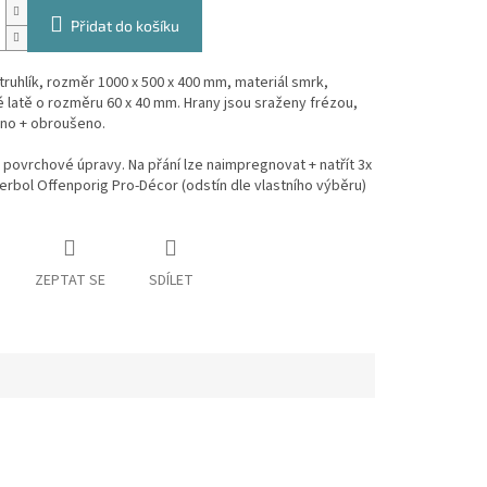
Přidat do košíku
truhlík, rozměr 1000 x 500 x 400 mm, materiál smrk,
é latě o rozměru 60 x 40 mm. Hrany jsou sraženy frézou,
no + obroušeno.
povrchové úpravy. Na přání lze naimpregnovat + natřít 3x
erbol Offenporig Pro-Décor (odstín dle vlastního výběru)
ZEPTAT SE
SDÍLET