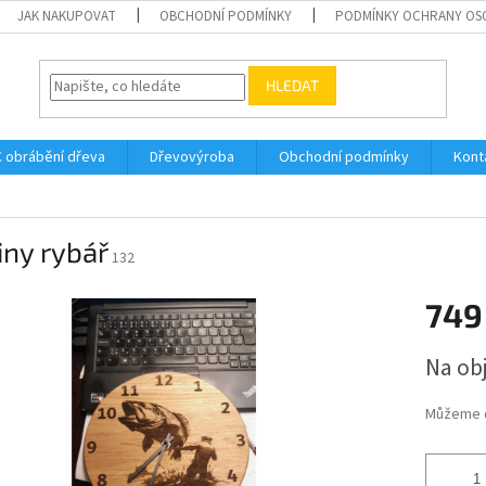
JAK NAKUPOVAT
OBCHODNÍ PODMÍNKY
PODMÍNKY OCHRANY OS
HLEDAT
 obrábění dřeva
Dřevovýroba
Obchodní podmínky
Kont
ny rybář
132
749
Měrná
Na ob
cena:
Můžeme d