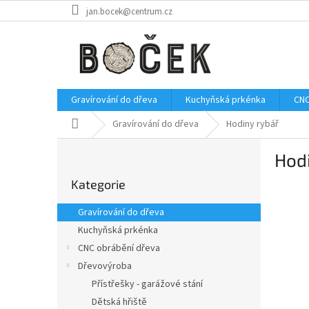
Přejít
jan.bocek@centrum.cz
na
obsah
Gravírování do dřeva
Kuchyňská prkénka
CNC
Domů
Gravírování do dřeva
Hodiny rybář
P
Hodi
o
Přeskočit
s
Kategorie
kategorie
t
r
Gravírování do dřeva
a
Kuchyňská prkénka
n
CNC obrábění dřeva
n
í
Dřevovýroba
p
Přístřešky - garážové stání
a
Dětská hřiště