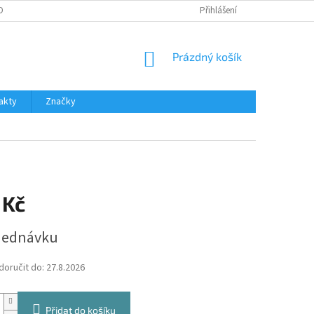
OBNÍCH ÚDAJŮ
Přihlášení
NÁKUPNÍ
Prázdný košík
KOŠÍK
akty
Značky
 Kč
jednávku
oručit do:
27.8.2026
Přidat do košíku