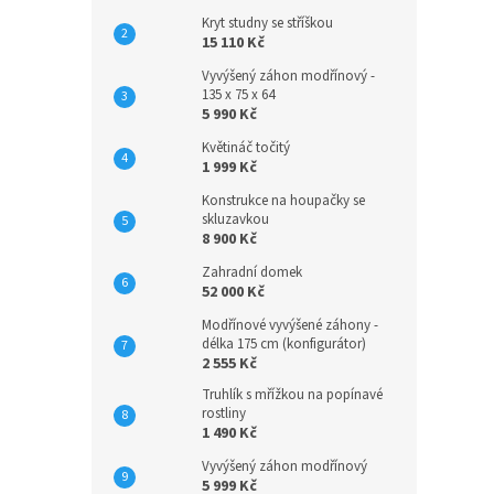
Kryt studny se stříškou
15 110 Kč
Vyvýšený záhon modřínový -
135 x 75 x 64
5 990 Kč
Květináč točitý
1 999 Kč
Konstrukce na houpačky se
skluzavkou
8 900 Kč
Zahradní domek
52 000 Kč
Modřínové vyvýšené záhony -
délka 175 cm (konfigurátor)
2 555 Kč
Truhlík s mřížkou na popínavé
rostliny
1 490 Kč
Vyvýšený záhon modřínový
5 999 Kč