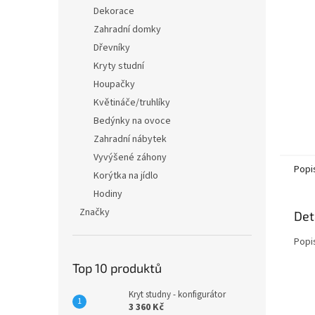
n
Dekorace
e
Zahradní domky
l
Dřevníky
Kryty studní
Houpačky
Květináče/truhlíky
Bedýnky na ovoce
Zahradní nábytek
Vyvýšené záhony
Popi
Korýtka na jídlo
Hodiny
Značky
Det
Popi
Top 10 produktů
Kryt studny - konfigurátor
3 360 Kč