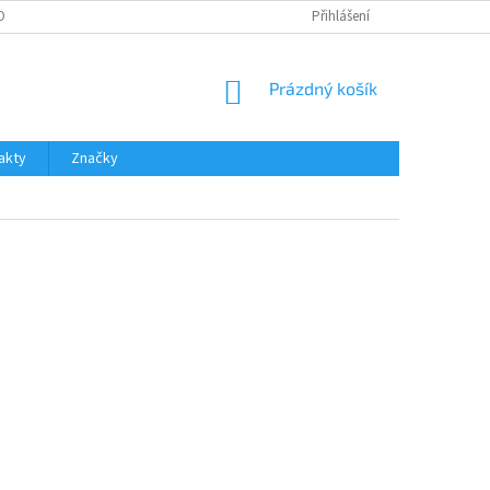
OBNÍCH ÚDAJŮ
Přihlášení
NÁKUPNÍ
Prázdný košík
KOŠÍK
akty
Značky