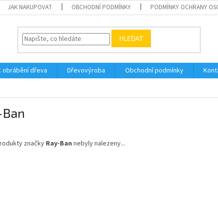
JAK NAKUPOVAT
OBCHODNÍ PODMÍNKY
PODMÍNKY OCHRANY OS
HLEDAT
 obrábění dřeva
Dřevovýroba
Obchodní podmínky
Kont
-Ban
rodukty značky
Ray-Ban
nebyly nalezeny...