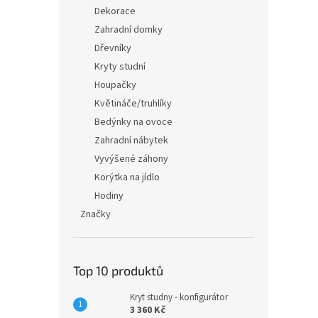
n
Dekorace
e
Zahradní domky
l
Dřevníky
Kryty studní
Houpačky
Květináče/truhlíky
Bedýnky na ovoce
Zahradní nábytek
Vyvýšené záhony
Korýtka na jídlo
Hodiny
Značky
Top 10 produktů
Kryt studny - konfigurátor
3 360 Kč