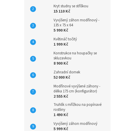
Kryt studny se stříškou
15 110 Kč
Vyvýšený záhon modřínový -
135 x 75 x 64
5 990 Kč
Květináč točitý
1 999 Kč
Konstrukce na houpačky se
skluzavkou
8 900 Kč
Zahradní domek
52 000 Kč
Modřínové vyvýšené záhony -
délka 175 cm (konfigurátor)
2 555 Kč
Truhlík s mřížkou na popínavé
rostliny
1 490 Kč
Vyvýšený záhon modřínový
5 999 Kč