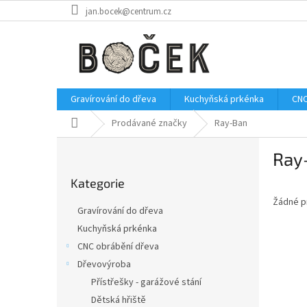
Přejít
jan.bocek@centrum.cz
na
obsah
Gravírování do dřeva
Kuchyňská prkénka
CNC
Domů
Prodávané značky
Ray-Ban
P
Ray
o
Přeskočit
s
Kategorie
kategorie
t
Žádné p
r
Gravírování do dřeva
a
Kuchyňská prkénka
n
CNC obrábění dřeva
n
í
Dřevovýroba
p
Přístřešky - garážové stání
a
Dětská hřiště